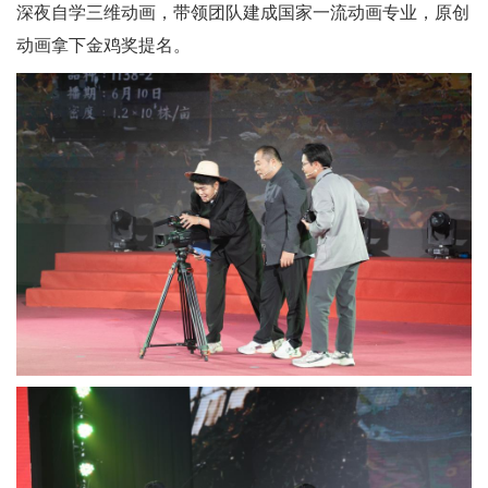
深夜自学三维动画，带领团队建成国家一流动画专业，原创
动画拿下金鸡奖提名。