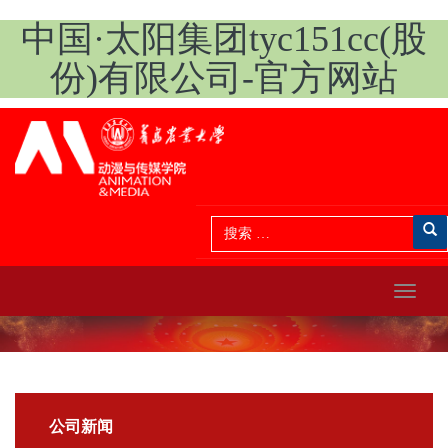
中国·太阳集团tyc151cc(股
份)有限公司-官方网站
公司新闻