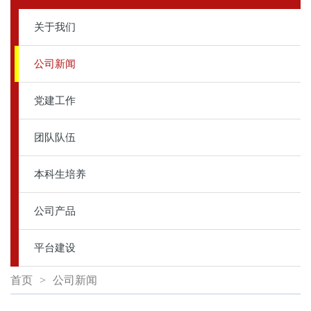
关于我们
公司新闻
党建工作
团队队伍
本科生培养
公司产品
平台建设
首页
>
公司新闻