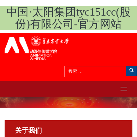
中国·太阳集团tyc151cc(股
份)有限公司-官方网站
关于我们