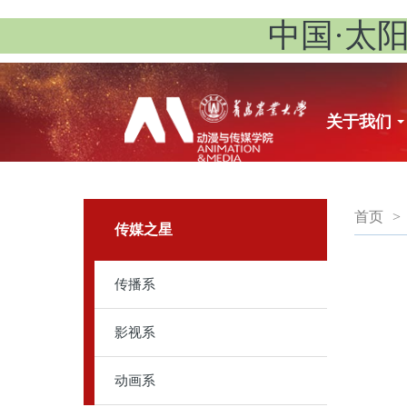
中国·太阳
关于我们
.
首页
>
传媒之星
传播系
影视系
动画系