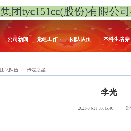
集团tyc151cc(股份)有限公
公司新闻
党建工作
团队队伍
本科生培养
..
...
...
团队队伍
>
传媒之星
李光
2023-04-21 08:45:46
浏