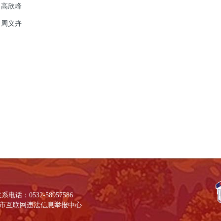
高欣峰
周义卉
系电话：0532-58957586
市互联网违法信息举报中心